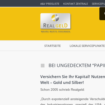
A&V PREISLISTE
KONTAKT ZENTRALE
SERVICEP
STARTSEITE
LOKALE SERVICEPUNKTE
BEI UNGEDECKTEM “PAPI
Versichern Sie Ihr Kapital! Nutze
Welt – Gold und Silber!
Schon 2005 schrieb Realgeld:
„Durch expotenziell ansteigende Verschul
der Industrienationen, speziell der USA,