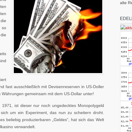
alte R
iten
iten
EDEL
die
 so
die
eits
sind
ert
d fast ausschließlich mit Devisenreserven in US-Doller
en Währungen gemeinsam mit dem US-Dollar unter!
d 1971, ist dieser nur noch ungedecktes Monopolygeld
 sich um ein Experiment, das nun zu scheitern droht.
s beliebig produzierbaren „Geldes“, hat sich das Welt
lkasino verwandelt.