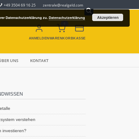
+49 3504 69 16 25
zentrale@realgeld.com
Akzeptieren
rer Datenschutzerklärung zu.
Datenschutzerklärung
0
ANMELDEN
WARENKORB
KASSE
ÜBER UNS
KONTAKT
NDWISSEN
talle
zsystem verstehen
 investieren?