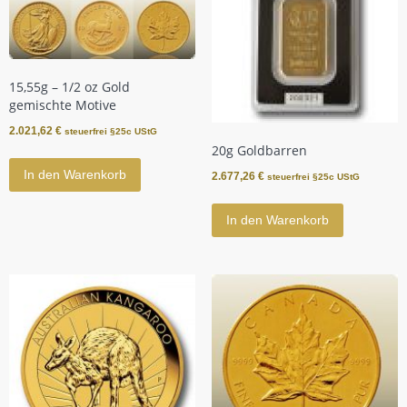
15,55g – 1/2 oz Gold
gemischte Motive
2.021,62
€
steuerfrei §25c UStG
20g Goldbarren
In den Warenkorb
2.677,26
€
steuerfrei §25c UStG
In den Warenkorb