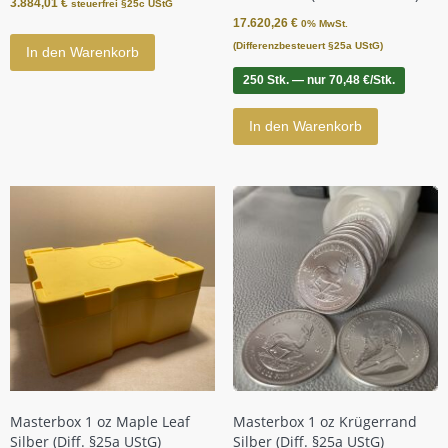
3.884,01
€
steuerfrei §25c UStG
17.620,26
€
0% MwSt.
(Differenzbesteuert §25a UStG)
In den Warenkorb
250 Stk. — nur 70,48 €/Stk.
In den Warenkorb
Masterbox 1 oz Maple Leaf
Masterbox 1 oz Krügerrand
Silber (Diff. §25a UStG)
Silber (Diff. §25a UStG)