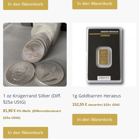
In den Warenkorb
In den Warenkorb
1 oz Krügerrand Silber (Diff.
1g Goldbarren Heraeus
§25a UStG)
152,55
€
steuerfrei §25c UStG
81,90
€
0% MwSt. (Differenzbesteuert
§25a UStG)
In den Warenkorb
In den Warenkorb