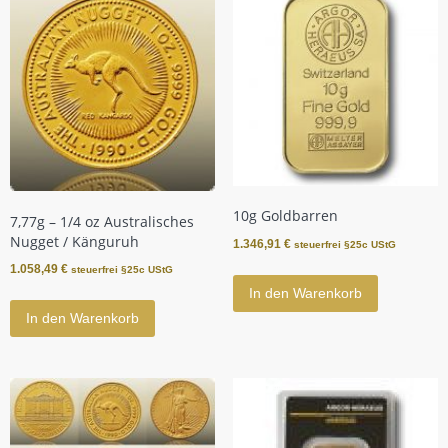
10g Goldbarren
7,77g – 1/4 oz Australisches
Nugget / Känguruh
1.346,91
€
steuerfrei §25c UStG
1.058,49
€
steuerfrei §25c UStG
In den Warenkorb
In den Warenkorb