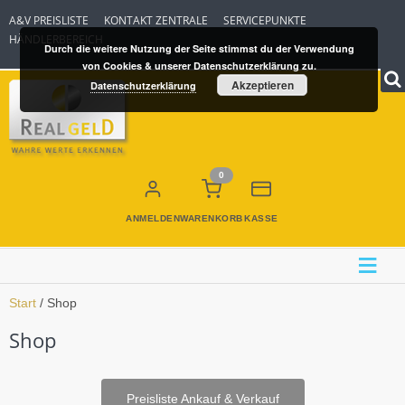
A&V PREISLISTE
KONTAKT ZENTRALE
SERVICEPUNKTE
HÄNDLERBEREICH
Durch die weitere Nutzung der Seite stimmst du der Verwendung
von Cookies & unserer Datenschutzerklärung zu.
Akzeptieren
Datenschutzerklärung
0
ANMELDEN
WARENKORB
KASSE
≡
Start
/ Shop
Shop
Preisliste Ankauf & Verkauf