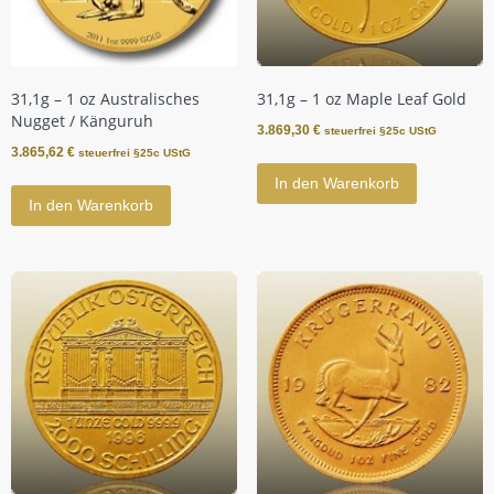
31,1g – 1 oz Australisches
31,1g – 1 oz Maple Leaf Gold
Nugget / Känguruh
3.869,30
€
steuerfrei §25c UStG
3.865,62
€
steuerfrei §25c UStG
In den Warenkorb
In den Warenkorb