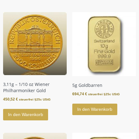
3,11g – 1/10 oz Wiener
5g Goldbarren
Philharmoniker Gold
694,74
€
steuerfrei §25c UStG
450,52
€
steuerfrei §25c UStG
In den Warenkorb
In den Warenkorb