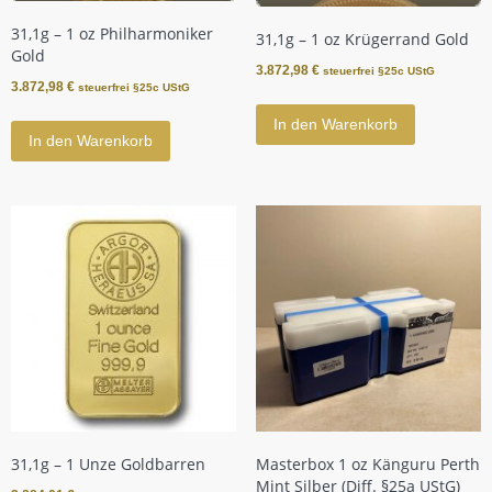
31,1g – 1 oz Philharmoniker
31,1g – 1 oz Krügerrand Gold
Gold
3.872,98
€
steuerfrei §25c UStG
3.872,98
€
steuerfrei §25c UStG
In den Warenkorb
In den Warenkorb
31,1g – 1 Unze Goldbarren
Masterbox 1 oz Känguru Perth
Mint Silber (Diff. §25a UStG)